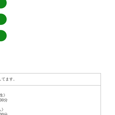
してます。
生》
30分
人》
30分