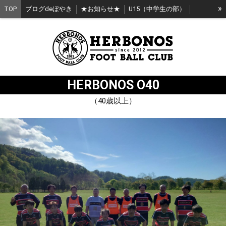
»
TOP
ブログdeぼやき
★お知らせ★
U15（中学生の部）
U12（小学生の部）
HERGIRL（女子）
KIDS（幼稚園）
エルボノス日高スクール
HERBONOS（社会人）
HERBONOS_O40（40歳以上）
HERBONOS O40
（40歳以上）