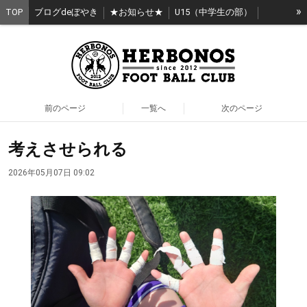
»
TOP
ブログdeぼやき
★お知らせ★
U15（中学生の部）
U12（小学生の部）
HERGIRL（女子）
KIDS（幼稚園）
エルボノス日高スクール
HERBONOS（社会人）
HERBONOS_O40（40歳以上）
前のページ
一覧へ
次のページ
考えさせられる
2026年05月07日 09:02