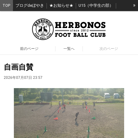
»
TOP
ブログdeぼやき
★お知らせ★
U15（中学生の部）
U12（小学生の部）
HERGIRL（女子）
KIDS（幼稚園）
エルボノス日高スクール
HERBONOS（社会人）
HERBONOS_O40（40歳以上）
前のページ
一覧へ
次のページ
自画自賛
2026年07月07日 23:57